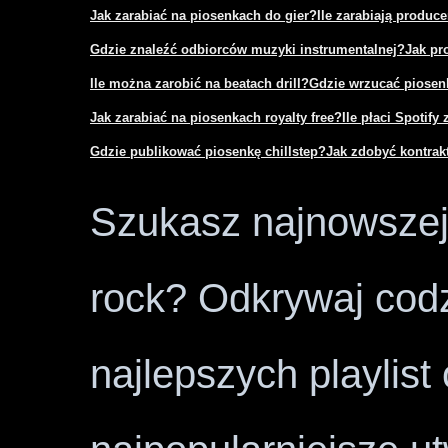
Jak zarabiać na piosenkach do gier?
Ile zarabiają produce
Gdzie znaleźć odbiorców muzyki instrumentalnej?
Jak pr
Ile można zarobić na beatach drill?
Gdzie wrzucać piosenk
Jak zarabiać na piosenkach royalty free?
Ile płaci Spotify 
Gdzie publikować piosenkę chillstep?
Jak zdobyć kontra
Szukasz najnowszej 
rock? Odkrywaj codz
najlepszych playlist