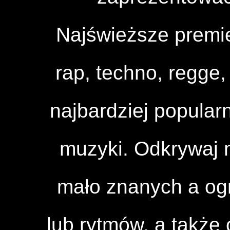
Najświeższe premi
rap, techno, regge, 
najbardziej popular
muzyki. Odkrywaj n
mało znanych a og
lub rytmów, a także 