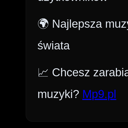
🌍 Najlepsza muzy
świata
📈 Chcesz zarabi
muzyki?
Mp9.pl