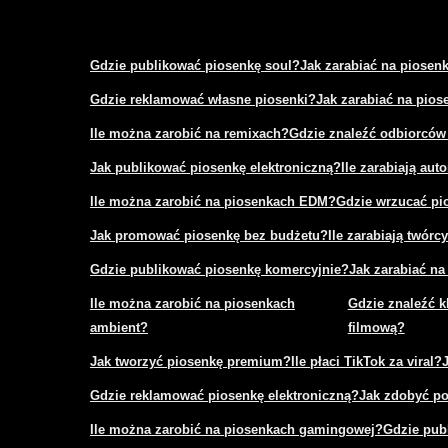
Gdzie publikować piosenkę soul?
Jak zarabiać na piosen
Gdzie reklamować własne piosenki?
Jak zarabiać na pio
Ile można zarobić na remixach?
Gdzie znaleźć odbiorców
Jak publikować piosenkę elektroniczną?
Ile zarabiają aut
Ile można zarobić na piosenkach EDM?
Gdzie wrzucać pi
Jak promować piosenkę bez budżetu?
Ile zarabiają twór
Gdzie publikować piosenkę komercyjnie?
Jak zarabiać na
Ile można zarobić na piosenkach
Gdzie znaleźć k
ambient?
filmową?
Jak tworzyć piosenkę premium?
Ile płaci TikTok za viral?
Gdzie reklamować piosenkę elektroniczną?
Jak zdobyć po
Ile można zarobić na piosenkach gamingowej?
Gdzie pub