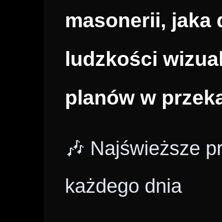
masonerii, jaka 
ludzkości wizua
planów w przek
🎶 Najświeższe p
każdego dnia