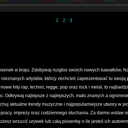
1
2
3
iosenek w kraju. Zdobywaj rozgłos swoich nowych kawałków. N
nieznanych artystów, którzy zechcieli zaprezentować tu swoją
owe hity rap, techno, regge, pop oraz rock i metal, to najbardz
. Odkrywaj najlepsze z najlepszych, mało znanych a ogromnie
uchuj aktualne trendy muzyczne i najpopularniejsze utwory w je
 pracy, imprezy oraz codziennego słuchania. Za darmo wstaw sw
żesz wrzucić urywek lub całą piosenkę o ile jesteś ich autore