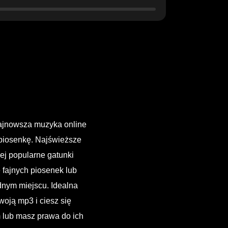
ajnowsza muzyka online
 piosenkę. Najświeższe
iej popularne gatunki
 fajnych piosenek lub
dnym miejscu. Idealna
oją mp3 i ciesz się
m lub masz prawa do ich