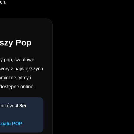
ch.
szy Pop
ty pop, światowe
twory z największych
amiczne rytmy i
dostępne online.
wników:
4.8/5
działu POP