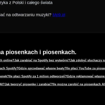
yka z Polski i całego świata
iać na odtwarzaniu muzyki?
Mp9.pl
na piosenkach i piosenkach.
ch online?
Jak zarabiać na Spotify bez wytwórni?
Jak zdobyć słuchaczy n
ach Spotify?
Gdzie sprzedawać własne beaty?
Ile płaci YouTube za pios
senek?
Ile płaci Spotify za 1 milion odtworzeń?
Gdzie reklamować własne
AI?
Jak tworzyć piosenkę i zarabiać?
Ile można zarobić na piosenkach A