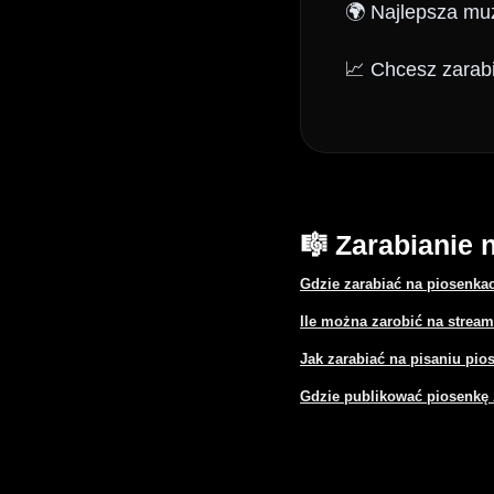
🌍 Najlepsza muz
📈 Chcesz zarab
🎼 Zarabianie 
Gdzie zarabiać na piosenka
Ile można zarobić na stream
Jak zarabiać na pisaniu pio
Gdzie publikować piosenkę 