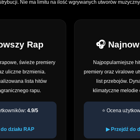
strybucji. Nie ma limitu na ilość wgrywanych utworów muzyczny
nowszy Rap
🎧 Najnow
rapowe, świeże premiery
Najpopularniejsze hi
raz uliczne brzmienia.
premiery oraz viralowe u
alizowana lista hitów
list przebojów. Dyn
agranicznego rapu.
klimatyczne melodie 
ytkowników:
4.9/5
⭐ Ocena użytko
 do działu RAP
▶ Przejdź do 