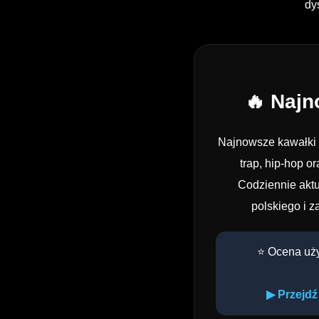
dy
🔥 Naj
Najnowsze kawałki 
trap, hip-hop o
Codziennie aktu
polskiego i z
⭐ Ocena uż
▶ Przejdź