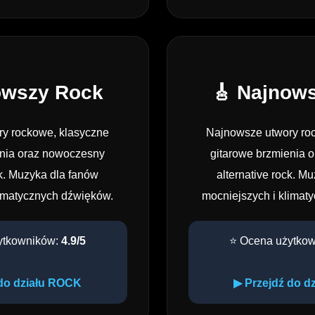
owszy Rock
🎸 Najnow
y rockowe, klasyczne
Najnowsze utwory ro
enia oraz nowoczesny
gitarowe brzmienia 
ck. Muzyka dla fanów
alternative rock. M
limatycznych dźwięków.
mocniejszych i klimat
ytkowników:
4.9/5
⭐ Ocena użytko
 do działu ROCK
▶ Przejdź do d