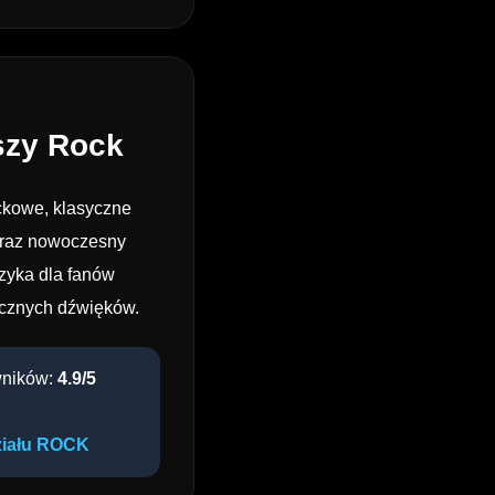
szy Rock
ckowe, klasyczne
oraz nowoczesny
uzyka dla fanów
ycznych dźwięków.
wników:
4.9/5
ziału ROCK