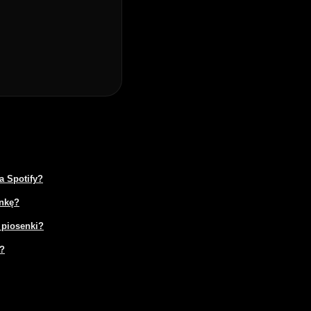
a Spotify?
enkę?
 piosenki?
I?