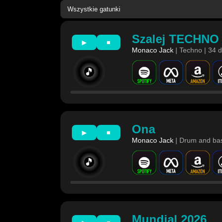
Szalej TECHNO
▶
■
Monaco Jack
| Techno | 34 
🎵
Ona
▶
■
Monaco Jack
| Drum and bas
🎵
Mundial 2026