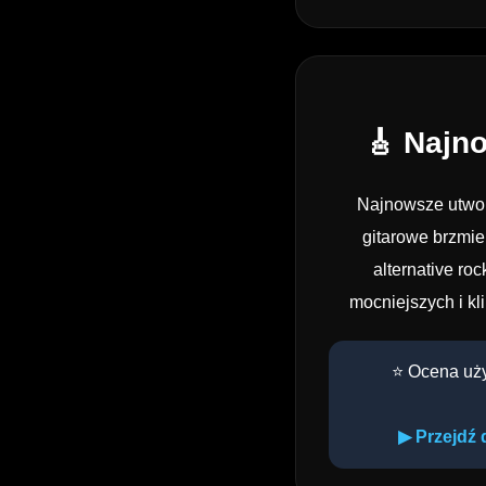
🎸 Najn
Najnowsze utwor
gitarowe brzmi
alternative ro
mocniejszych i k
⭐ Ocena uż
▶ Przejdź