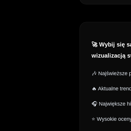
🚀 Wybij się 
wizualizacją 
🎶 Najświeższe 
🔥 Aktualne tren
🎧 Największe hi
⭐ Wysokie oceny 