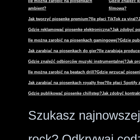
Ile można zarobić na piosenkach
Gdzie znaleźć k
ambient?
filmową?
Jak tworzyć piosenkę premium?
Ile płaci TikTok za viral?
Gdzie reklamować piosenkę elektroniczną?
Jak zdobyć po
Ile można zarobić na piosenkach gamingowej?
Gdzie pub
Jak zarabiać na piosenkach do gier?
Ile zarabiają produce
Gdzie znaleźć odbiorców muzyki instrumentalnej?
Jak pr
Ile można zarobić na beatach drill?
Gdzie wrzucać piosenk
Jak zarabiać na piosenkach royalty free?
Ile płaci Spotify 
Gdzie publikować piosenkę chillstep?
Jak zdobyć kontra
Szukasz najnowszej 
rock? Odkrywaj codz