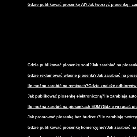
Gdzie publikować piosenkę AI?
Jak tworzyć piosenkę i za
Gdzie publikować piosenkę soul?
Jak zarabiać na piosen
Gdzie reklamować własne piosenki?
Jak zarabiać na pio
Ile można zarobić na remixach?
Gdzie znaleźć odbiorców
Jak publikować piosenkę elektroniczną?
Ile zarabiają aut
Ile można zarobić na piosenkach EDM?
Gdzie wrzucać pi
Jak promować piosenkę bez budżetu?
Ile zarabiają twór
Gdzie publikować piosenkę komercyjnie?
Jak zarabiać na