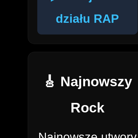
działu RAP
🎸 Najnowszy
Rock
Najnowsze utwory