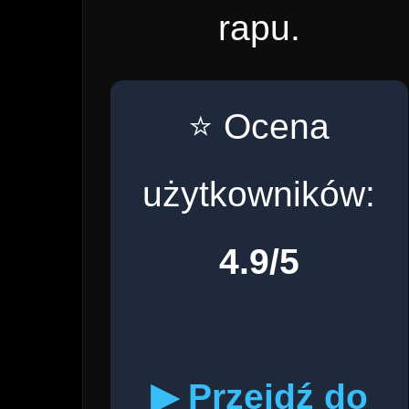
rapu.
⭐ Ocena
użytkowników:
4.9/5
▶ Przejdź do