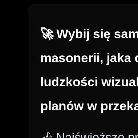
🚀 Wybij się sa
masonerii, jaka 
ludzkości wizua
planów w przek
🎶 Najświeższe p