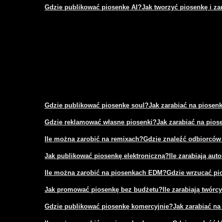
Gdzie publikować piosenkę AI?
Jak tworzyć piosenkę i za
Gdzie publikować piosenkę soul?
Jak zarabiać na piosen
Gdzie reklamować własne piosenki?
Jak zarabiać na pio
Ile można zarobić na remixach?
Gdzie znaleźć odbiorców
Jak publikować piosenkę elektroniczną?
Ile zarabiają aut
Ile można zarobić na piosenkach EDM?
Gdzie wrzucać pi
Jak promować piosenkę bez budżetu?
Ile zarabiają twór
Gdzie publikować piosenkę komercyjnie?
Jak zarabiać na