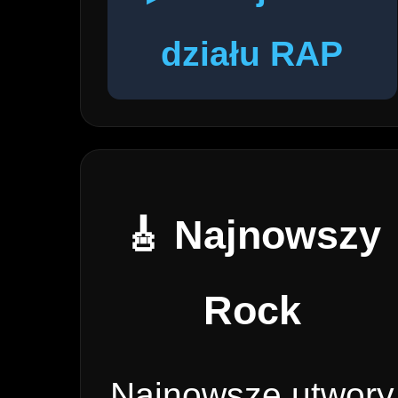
działu RAP
🎸 Najnowszy
Rock
Najnowsze utwory