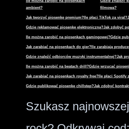
Ile można zarobić na piosenkach
Gdzie znaleźć k
ambient?
filmową?
Jak tworzyć piosenkę premium?
Ile płaci TikTok za viral?
Gdzie reklamować piosenkę elektroniczną?
Jak zdobyć po
Ile można zarobić na piosenkach gamingowej?
Gdzie pub
Jak zarabiać na piosenkach do gier?
Ile zarabiają produce
Gdzie znaleźć odbiorców muzyki instrumentalnej?
Jak pr
Ile można zarobić na beatach drill?
Gdzie wrzucać piosenk
Jak zarabiać na piosenkach royalty free?
Ile płaci Spotify 
Gdzie publikować piosenkę chillstep?
Jak zdobyć kontra
Szukasz najnowszej 
rock? Odkrywaj codz