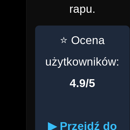
rapu.
⭐ Ocena
użytkowników:
4.9/5
▶ Przejdź do