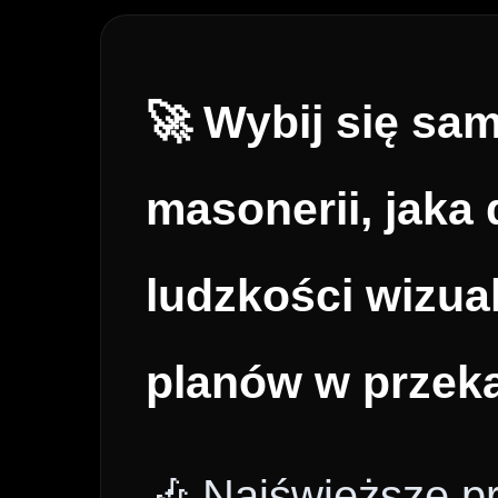
🚀 Wybij się sa
masonerii, jaka 
ludzkości wizua
planów w przek
🎶 Najświeższe p