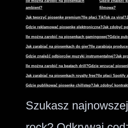
Ile można zarobić na piosenkach
Gdzie znaleźć k
ambient?
filmową?
Jak tworzyć piosenkę premium?
Ile płaci TikTok za viral?
Gdzie reklamować piosenkę elektroniczną?
Jak zdobyć po
Ile można zarobić na piosenkach gamingowej?
Gdzie pub
Jak zarabiać na piosenkach do gier?
Ile zarabiają produce
Gdzie znaleźć odbiorców muzyki instrumentalnej?
Jak pr
Ile można zarobić na beatach drill?
Gdzie wrzucać piosenk
Jak zarabiać na piosenkach royalty free?
Ile płaci Spotify 
Gdzie publikować piosenkę chillstep?
Jak zdobyć kontra
Szukasz najnowszej 
rock? Odkrywaj codz