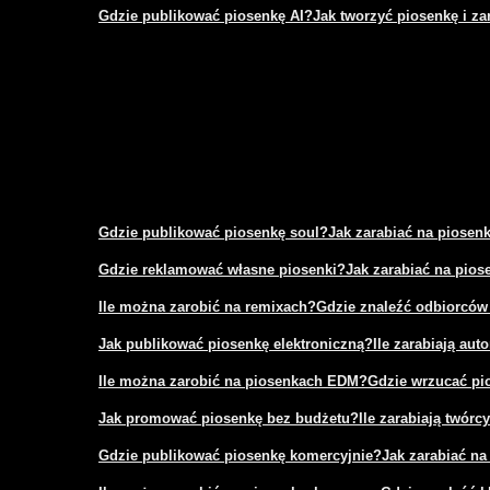
Gdzie publikować piosenkę AI?
Jak tworzyć piosenkę i za
Gdzie publikować piosenkę soul?
Jak zarabiać na piosen
Gdzie reklamować własne piosenki?
Jak zarabiać na pio
Ile można zarobić na remixach?
Gdzie znaleźć odbiorców
Jak publikować piosenkę elektroniczną?
Ile zarabiają aut
Ile można zarobić na piosenkach EDM?
Gdzie wrzucać pi
Jak promować piosenkę bez budżetu?
Ile zarabiają twór
Gdzie publikować piosenkę komercyjnie?
Jak zarabiać na