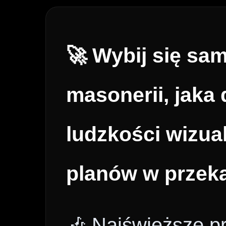
🚀 Wybij się sa
masonerii, jaka 
ludzkości wizua
planów w przek
🎶 Najświeższe p