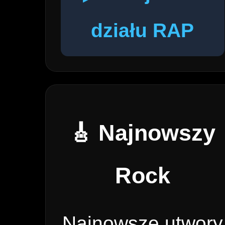
działu RAP
🎸 Najnowszy
Rock
Najnowsze utwory