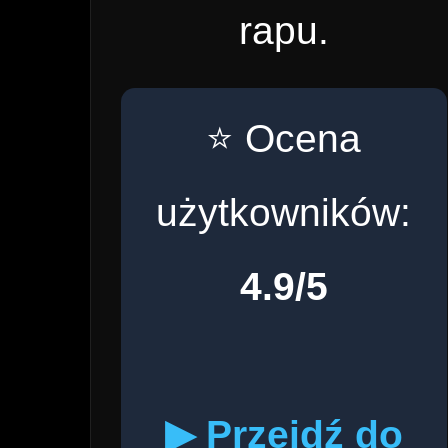
rapu.
⭐ Ocena
użytkowników:
4.9/5
▶ Przejdź do