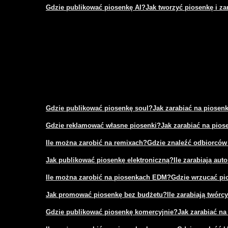
Gdzie publikować piosenkę AI?
Jak tworzyć piosenkę i za
Gdzie publikować piosenkę soul?
Jak zarabiać na piosen
Gdzie reklamować własne piosenki?
Jak zarabiać na pio
Ile można zarobić na remixach?
Gdzie znaleźć odbiorców
Jak publikować piosenkę elektroniczną?
Ile zarabiają aut
Ile można zarobić na piosenkach EDM?
Gdzie wrzucać pi
Jak promować piosenkę bez budżetu?
Ile zarabiają twór
Gdzie publikować piosenkę komercyjnie?
Jak zarabiać na