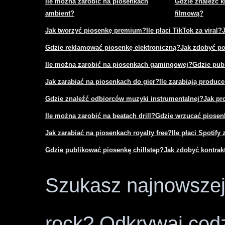
Ile można zarobić na piosenkach
Gdzie znaleźć k
ambient?
filmową?
Jak tworzyć piosenkę premium?
Ile płaci TikTok za viral?
Gdzie reklamować piosenkę elektroniczną?
Jak zdobyć po
Ile można zarobić na piosenkach gamingowej?
Gdzie pub
Jak zarabiać na piosenkach do gier?
Ile zarabiają produce
Gdzie znaleźć odbiorców muzyki instrumentalnej?
Jak pr
Ile można zarobić na beatach drill?
Gdzie wrzucać piosenk
Jak zarabiać na piosenkach royalty free?
Ile płaci Spotify 
Gdzie publikować piosenkę chillstep?
Jak zdobyć kontra
Szukasz najnowszej 
rock? Odkrywaj codz