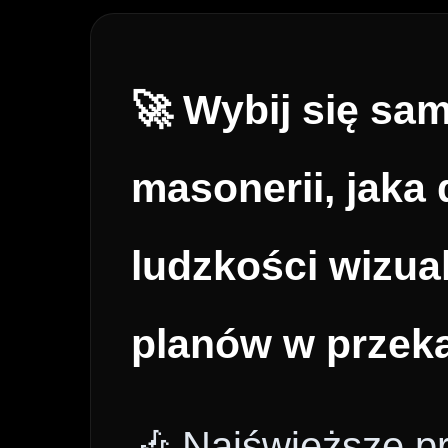
🚀 Wybij się sa
masonerii, jaka 
ludzkości wizua
planów w przek
🎶 Najświeższe p