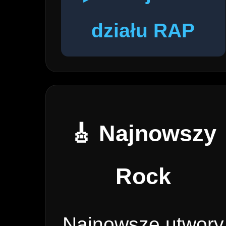
działu RAP
🎸 Najnowszy
Rock
Najnowsze utwory