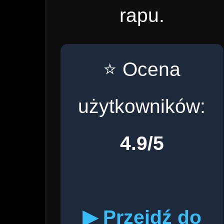
rapu.
⭐ Ocena
użytkowników:
4.9/5
▶ Przejdź do