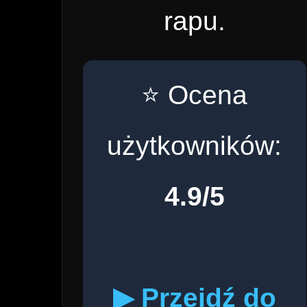
rapu.
⭐ Ocena
użytkowników:
4.9/5
▶ Przejdź do