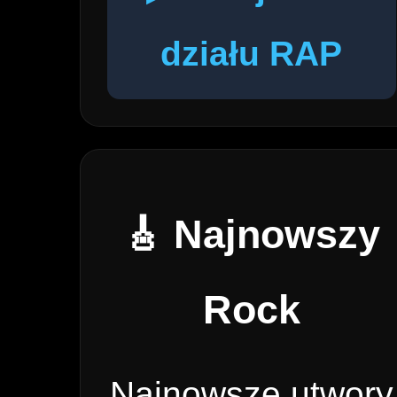
działu RAP
🎸 Najnowszy
Rock
Najnowsze utwory