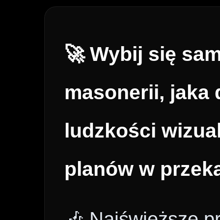
🚀 Wybij się sa
masonerii, jaka 
ludzkości wizua
planów w przek
🎶 Najświeższe p