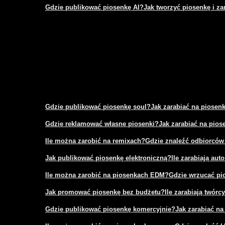
Gdzie publikować piosenkę AI?
Jak tworzyć piosenkę i za
Gdzie publikować piosenkę soul?
Jak zarabiać na piosen
Gdzie reklamować własne piosenki?
Jak zarabiać na pio
Ile można zarobić na remixach?
Gdzie znaleźć odbiorców
Jak publikować piosenkę elektroniczną?
Ile zarabiają aut
Ile można zarobić na piosenkach EDM?
Gdzie wrzucać pi
Jak promować piosenkę bez budżetu?
Ile zarabiają twór
Gdzie publikować piosenkę komercyjnie?
Jak zarabiać na