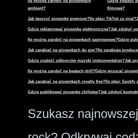
Ile można zarobić na piosenkach
Gdzie znaleźć k
ambient?
filmową?
Jak tworzyć piosenkę premium?
Ile płaci TikTok za viral?
Gdzie reklamować piosenkę elektroniczną?
Jak zdobyć po
Ile można zarobić na piosenkach gamingowej?
Gdzie pub
Jak zarabiać na piosenkach do gier?
Ile zarabiają produce
Gdzie znaleźć odbiorców muzyki instrumentalnej?
Jak pr
Ile można zarobić na beatach drill?
Gdzie wrzucać piosenk
Jak zarabiać na piosenkach royalty free?
Ile płaci Spotify 
Gdzie publikować piosenkę chillstep?
Jak zdobyć kontra
Szukasz najnowszej 
rock? Odkrywaj codz