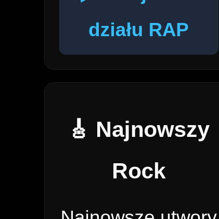
działu RAP
🎸 Najnowszy
Rock
Najnowsze utwory