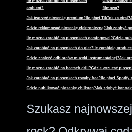
Ile można zarobić na piosenkach
Gdzie znaleźć k
ambient?
filmową?
Jak tworzyć piosenkę premium?
Ile płaci TikTok za viral?
Gdzie reklamować piosenkę elektroniczną?
Jak zdobyć po
Ile można zarobić na piosenkach gamingowej?
Gdzie pub
Jak zarabiać na piosenkach do gier?
Ile zarabiają produce
Gdzie znaleźć odbiorców muzyki instrumentalnej?
Jak pr
Ile można zarobić na beatach drill?
Gdzie wrzucać piosenk
Jak zarabiać na piosenkach royalty free?
Ile płaci Spotify 
Gdzie publikować piosenkę chillstep?
Jak zdobyć kontra
Szukasz najnowszej 
rock? Odkrywaj codz