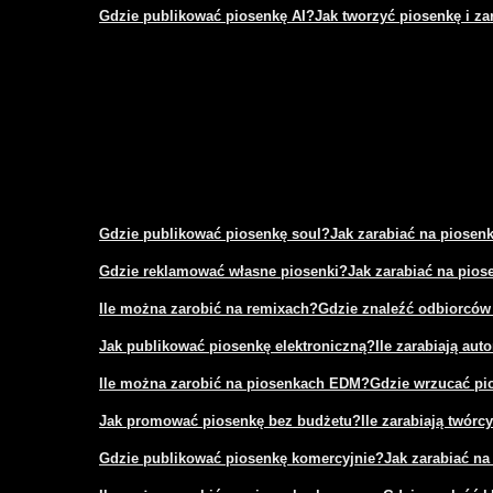
Gdzie publikować piosenkę AI?
Jak tworzyć piosenkę i za
Gdzie publikować piosenkę soul?
Jak zarabiać na piosen
Gdzie reklamować własne piosenki?
Jak zarabiać na pio
Ile można zarobić na remixach?
Gdzie znaleźć odbiorców
Jak publikować piosenkę elektroniczną?
Ile zarabiają aut
Ile można zarobić na piosenkach EDM?
Gdzie wrzucać pi
Jak promować piosenkę bez budżetu?
Ile zarabiają twór
Gdzie publikować piosenkę komercyjnie?
Jak zarabiać na