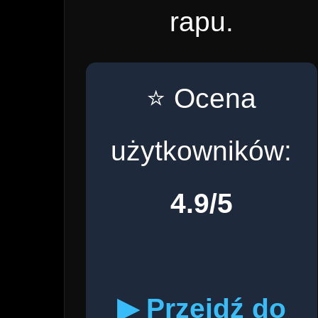
rapu.
⭐ Ocena
użytkowników:
4.9/5
▶ Przejdź do