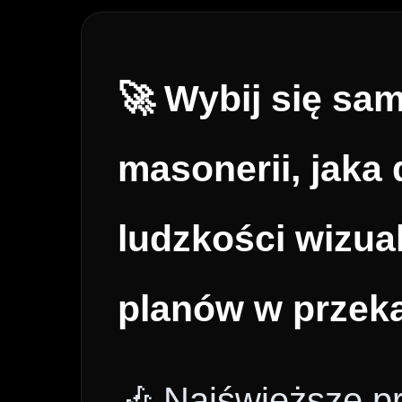
🚀 Wybij się sa
masonerii, jaka 
ludzkości wizua
planów w przek
🎶 Najświeższe p