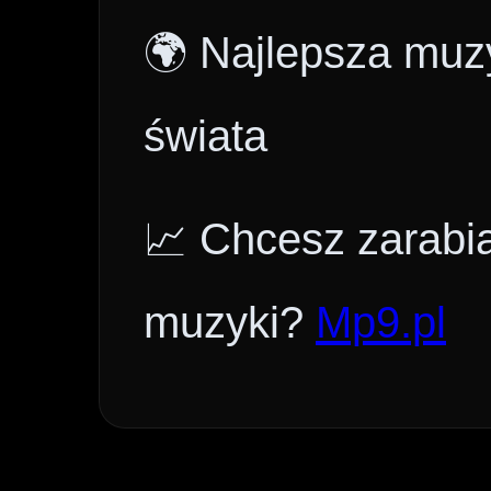
🌍 Najlepsza muzy
świata
📈 Chcesz zarabi
muzyki?
Mp9.pl