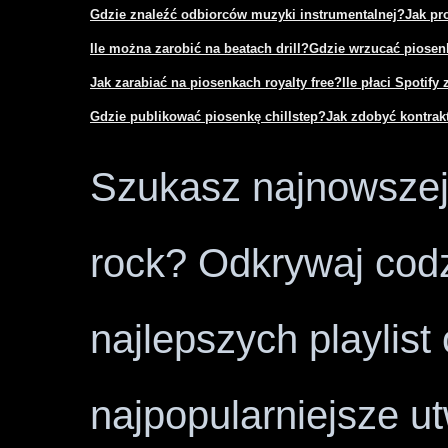
Gdzie znaleźć odbiorców muzyki instrumentalnej?
Jak pr
Ile można zarobić na beatach drill?
Gdzie wrzucać piosenk
Jak zarabiać na piosenkach royalty free?
Ile płaci Spotify 
Gdzie publikować piosenkę chillstep?
Jak zdobyć kontra
Szukasz najnowszej 
rock? Odkrywaj codz
najlepszych playlist
najpopularniejsze u