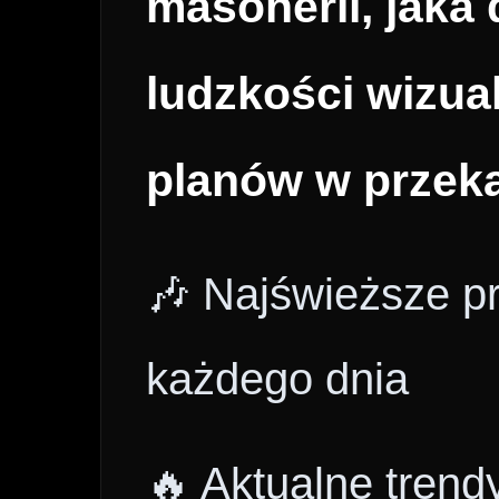
masonerii, jaka 
ludzkości wizua
planów w przek
🎶 Najświeższe p
każdego dnia
🔥 Aktualne trend