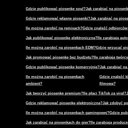
Gdzie publikować piosenkę soul?
Jak zarabiać na piosen
Gdzie reklamować własne piosenki?
Jak zarabiać na pio
Ile można zarobić na remixach?
Gdzie znaleźć odbiorców
Jak publikować piosenkę elektroniczną?
Ile zarabiają aut
Ile można zarobić na piosenkach EDM?
Gdzie wrzucać pi
Jak promować piosenkę bez budżetu?
Ile zarabiają twór
Gdzie publikować piosenkę komercyjnie?
Jak zarabiać na
Ile można zarobić na piosenkach
Gdzie znaleźć k
ambient?
filmową?
Jak tworzyć piosenkę premium?
Ile płaci TikTok za viral?
Gdzie reklamować piosenkę elektroniczną?
Jak zdobyć po
Ile można zarobić na piosenkach gamingowej?
Gdzie pub
Jak zarabiać na piosenkach do gier?
Ile zarabiają produce