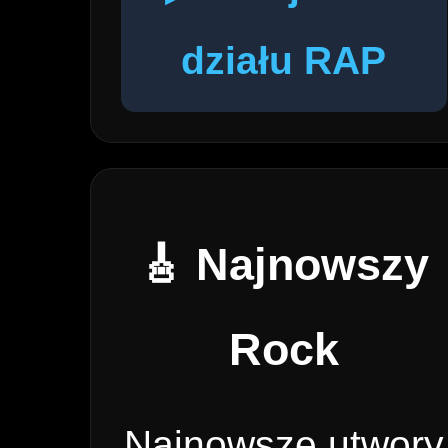
działu RAP
🎸 Najnowszy
Rock
Najnowsze utwory