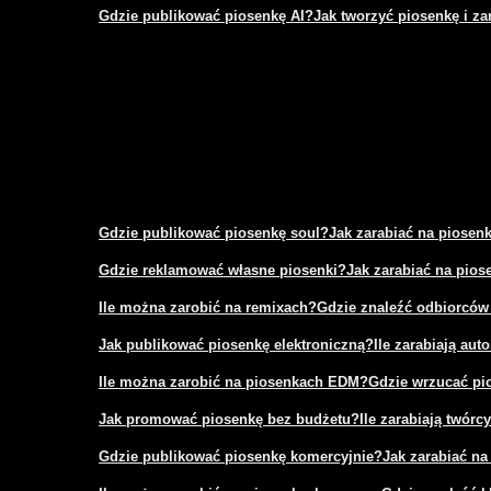
Gdzie publikować piosenkę AI?
Jak tworzyć piosenkę i za
Gdzie publikować piosenkę soul?
Jak zarabiać na piosen
Gdzie reklamować własne piosenki?
Jak zarabiać na pio
Ile można zarobić na remixach?
Gdzie znaleźć odbiorców
Jak publikować piosenkę elektroniczną?
Ile zarabiają aut
Ile można zarobić na piosenkach EDM?
Gdzie wrzucać pi
Jak promować piosenkę bez budżetu?
Ile zarabiają twór
Gdzie publikować piosenkę komercyjnie?
Jak zarabiać na