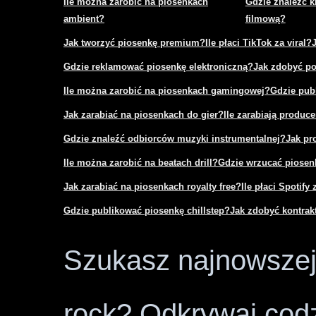
Ile można zarobić na piosenkach
Gdzie znaleźć k
ambient?
filmową?
Jak tworzyć piosenkę premium?
Ile płaci TikTok za viral?
Gdzie reklamować piosenkę elektroniczną?
Jak zdobyć po
Ile można zarobić na piosenkach gamingowej?
Gdzie pub
Jak zarabiać na piosenkach do gier?
Ile zarabiają produce
Gdzie znaleźć odbiorców muzyki instrumentalnej?
Jak pr
Ile można zarobić na beatach drill?
Gdzie wrzucać piosenk
Jak zarabiać na piosenkach royalty free?
Ile płaci Spotify 
Gdzie publikować piosenkę chillstep?
Jak zdobyć kontra
Szukasz najnowszej 
rock? Odkrywaj codz