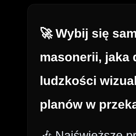
🚀 Wybij się sa
masonerii, jaka 
ludzkości wizua
planów w przek
🎶 Najświeższe p