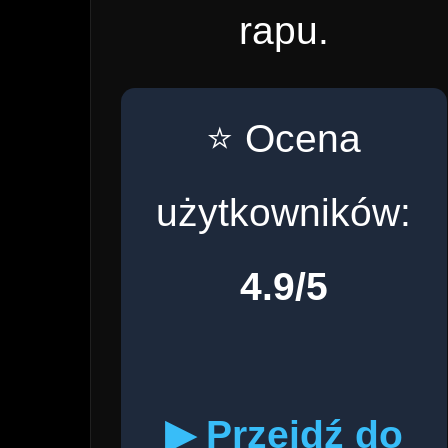
rapu.
⭐ Ocena
użytkowników:
4.9/5
▶ Przejdź do